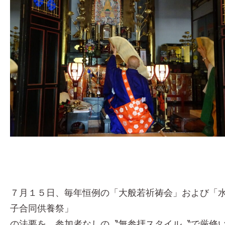
７月１５日、毎年恒例の「大般若祈祷会」および「
子合同供養祭」
の法要を、参加者なしの〝無参拝スタイル〝で厳修