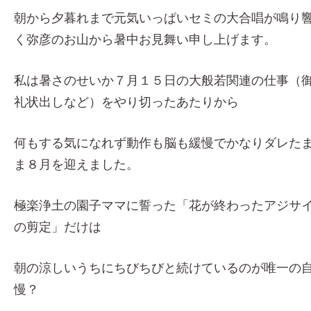
朝から夕暮れまで元気いっぱいセミの大合唱が鳴り
く弥彦のお山から暑中お見舞い申し上げます。
私は暑さのせいか７月１５日の大般若関連の仕事（
礼状出しなど）をやり切ったあたりから
何もする気になれず動作も脳も緩慢でかなりダレた
ま８月を迎えました。
極楽浄土の園子ママに誓った「花が終わったアジサ
の剪定」だけは
朝の涼しいうちにちびちびと続けているのが唯一の
慢？