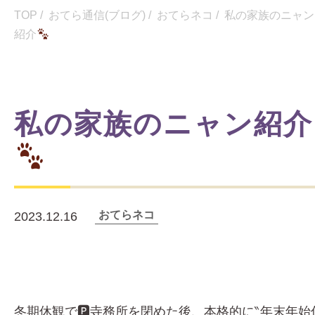
TOP
/
おてら通信(ブログ)
/
おてらネコ
/
私の家族のニャン
紹介
私の家族のニャン紹介
おてらネコ
2023.12.16
冬期休観で🅿寺務所を閉めた後、本格的に‶年末年始