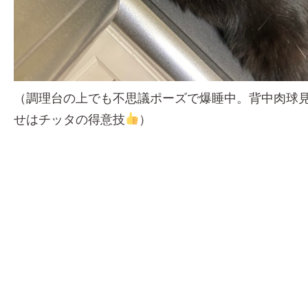
（調理台の上でも不思議ポーズで爆睡中。背中肉球
せはチッタの得意技
）