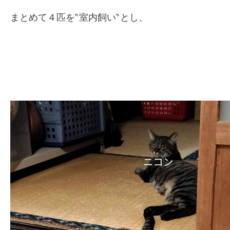
まとめて４匹を‶室内飼い‶とし、