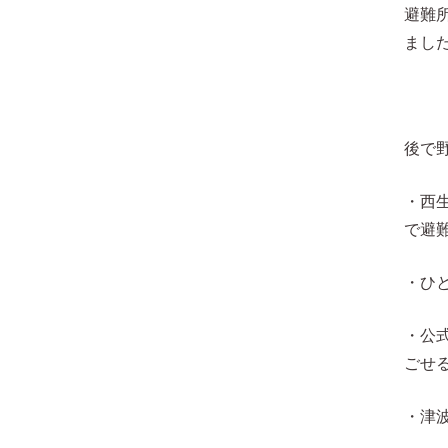
避難
まし
後で
・西
で避
・ひ
・公
ごせ
・津