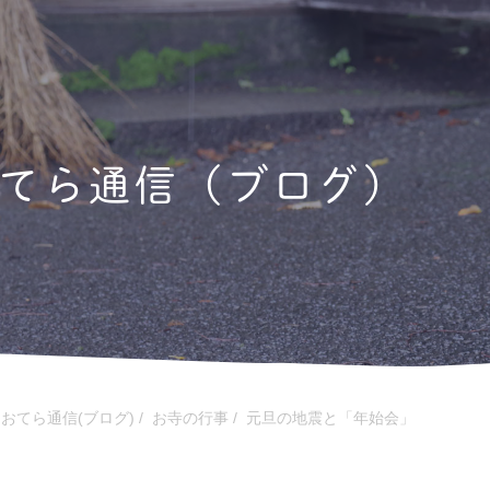
てら通信（ブログ）
/
おてら通信(ブログ)
/
お寺の行事
/
元旦の地震と「年始会」