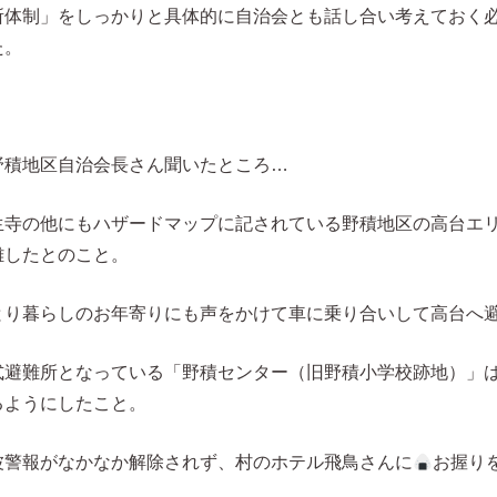
所体制」をしっかりと具体的に自治会とも話し合い考えておく
た。
野積地区自治会長さん聞いたところ…
生寺の他にもハザードマップに記されている野積地区の高台エ
難したとのこと。
とり暮らしのお年寄りにも声をかけて車に乗り合いして高台へ
式避難所となっている「野積センター（旧野積小学校跡地）」
るようにしたこと。
波警報がなかなか解除されず、村のホテル飛鳥さんに
お握り