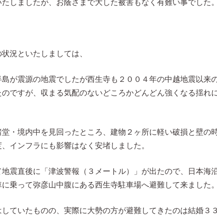
いたしましたが、お蔭さまで大した被害もなく有難い事でした
の状況といたしましては、
半島が震源の地震でしたが西生寺も２００４年の中越地震以来
たのですが、収まる気配のないどころかどんどん強くなる揺れに
諸堂・境内中を見回ったところ、建物２ヶ所に軽い破損と壁の
度、インフラにも影響はなく安堵しました。
て地震直後に「津波警報（３メートル）」が出たので、日本海
車に乗って弥彦山中腹にある西生寺駐車場へ避難して来ました
はしていたものの、実際に大勢の方が避難してきたのは結婚３