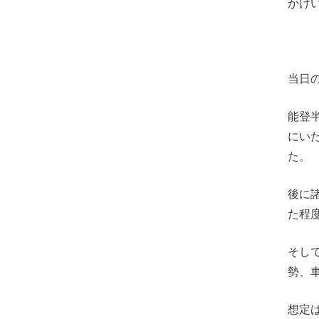
かけ
当日
能登
にい
た。
後に
た程
そし
勢、
想定