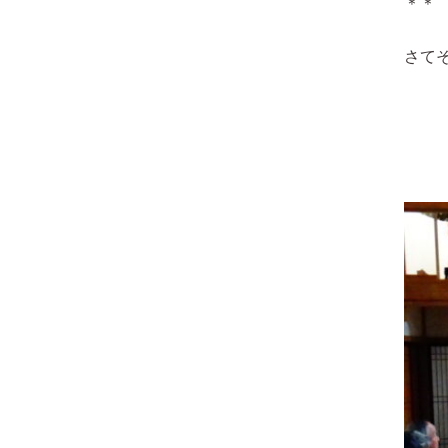
＊＊
さて