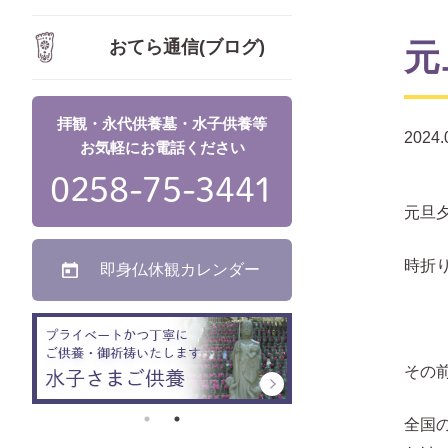
おてら通信(ブログ)
元
拝観・永代供養墓・水子供養等
2024.
お気軽にお電話ください
0258-75-3441
元旦
時折
即身仏休観カレンダー
その
全国