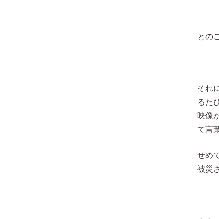
との
それ
るた
映像
て言
せめ
被災