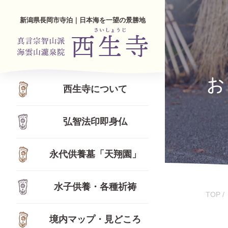
新潟県長岡市寺泊｜日本海を一望の景勝地
お
西生寺について
弘智法印即身仏
永代供養墓「天翔園」
水子供養・各種祈祷
TOP
境内マップ・見どころ