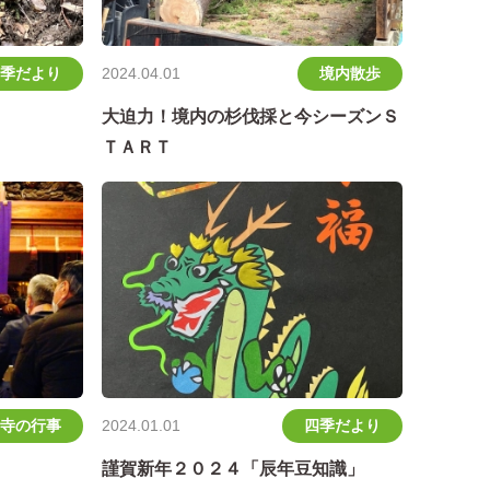
季だより
境内散歩
2024.04.01
大迫力！境内の杉伐採と今シーズンＳ
ＴＡＲＴ
寺の行事
四季だより
2024.01.01
謹賀新年２０２４「辰年豆知識」