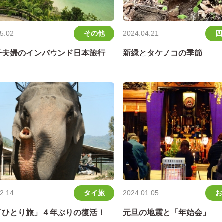
その他
四
5.02
2024.04.21
子夫婦のインバウンド日本旅行
新緑とタケノコの季節
タイ旅
お
2.14
2024.01.05
イひとり旅」４年ぶりの復活！
元旦の地震と「年始会」