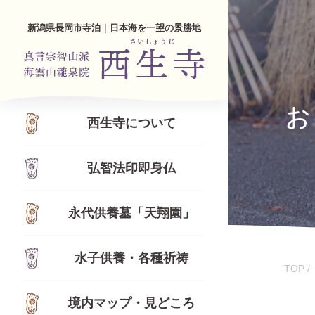
新潟県長岡市寺泊｜日本海を一望の景勝地
お
西生寺について
弘智法印即身仏
永代供養墓「天翔園」
水子供養・各種祈祷
TOP
境内マップ・見どころ