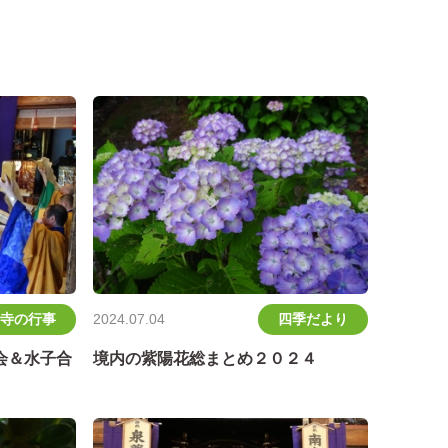
寺の行事
四季だより
2024.07.04
会＆水子合
境内の紫陽花総まとめ２０２４