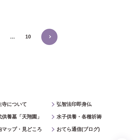
10
生寺について
弘智法印即身仏
代供養墓「天翔園」
水子供養・各種祈祷
内マップ・見どころ
おてら通信(ブログ)