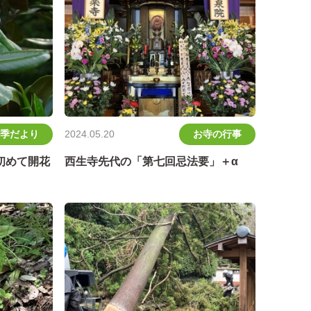
季だより
お寺の行事
2024.05.20
初めて開花
西生寺先代の「第七回忌法要」＋α