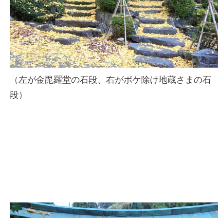
（左が金毘羅堂の石段、右がボケ除け地蔵さまの石
段）