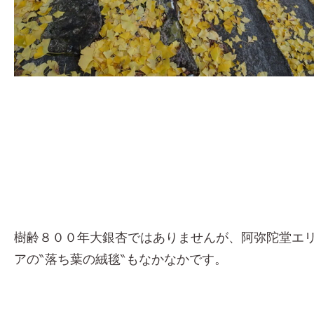
樹齢８００年大銀杏ではありませんが、阿弥陀堂エ
アの‶落ち葉の絨毯‶もなかなかです。