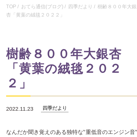
TOP
/
おてら通信(ブログ)
/
四季だより
/
樹齢８００年大銀
杏「黄葉の絨毯２０２２」
樹齢８００年大銀杏
「黄葉の絨毯２０２
２」
四季だより
2022.11.23
なんだか聞き覚えのある独特な‶重低音のエンジン音